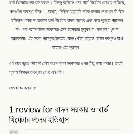
থার্ড থিয়েটার করা শুরু করেন। কিন্তু বর্তমানে সেই থার্ড থিয়েটার কোথায় দাঁড়িয়ে,
দলগুলির অবস্থা কীরূপ, ‘ভোমা’, ‘মিছিল’ ইত্যাদি নাটক রচনার নেপথ্যে কী ছিল
ইতিহাস? কারা না থাকলে থার্ড থিয়েটার বাদল সরকার একা গড়ে তুলতে পারতেন
না? শেষ বয়সে বাদল সরকারের এমন রহস্যময় মৃত্যুই বা কেন হল? খুন না
আত্মহত্যা? এই সকল প্রশ্নের উত্তর যেমন খোঁজা হয়েছে তেমন প্রশ্নও রাখা
হয়েছে এই গ্রন্থে।
এই বছর জুড়ে মৌহারি চেষ্টা করবে বাদল সরকারের ওপর কিছু কাজ করার। তারই
প্রথম নিবেদন শুভঙ্কর দে-র এই বই।
লেখক: শুভঙ্কর দে
1 review for
বাদল সরকার ও থার্ড
থিয়েটার দলের ইতিহাস