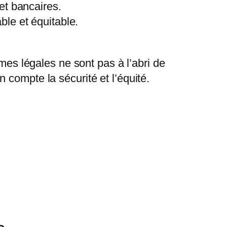
et bancaires.
le et équitable.
mes légales ne sont pas à l’abri de
compte la sécurité et l’équité.