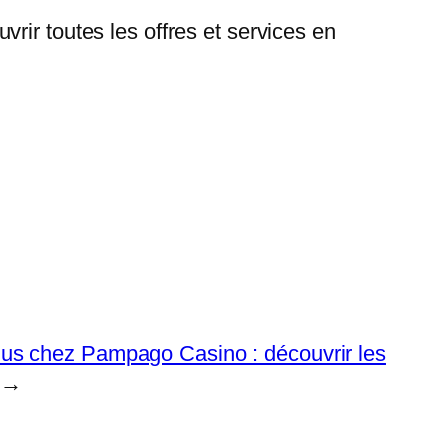
vrir toutes les offres et services en
nus chez Pampago Casino : découvrir les
→