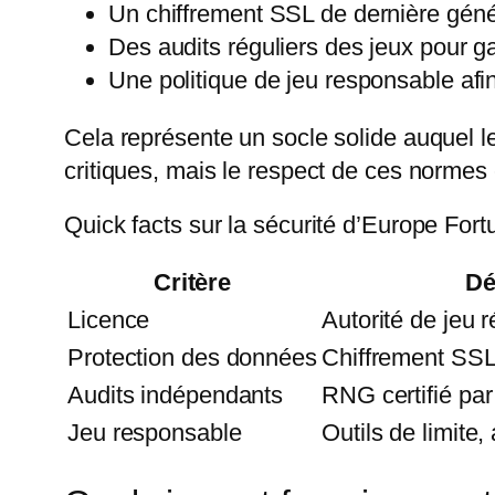
Un chiffrement SSL de dernière géné
Des audits réguliers des jeux pour 
Une politique de jeu responsable afi
Cela représente un socle solide auquel le
critiques, mais le respect de ces normes
Quick facts sur la sécurité d’Europe Fort
Critère
Dé
Licence
Autorité de jeu 
Protection des données
Chiffrement SSL
Audits indépendants
RNG certifié par
Jeu responsable
Outils de limite,