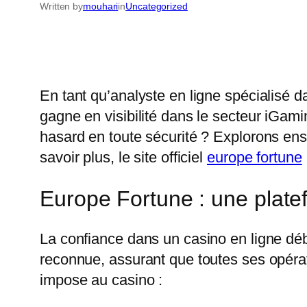
Written by
mouhari
in
Uncategorized
En tant qu’analyste en ligne spécialisé d
gagne en visibilité dans le secteur iGami
hasard en toute sécurité ? Explorons ens
savoir plus, le site officiel
europe fortune
Europe Fortune : une plate
La confiance dans un casino en ligne déb
reconnue, assurant que toutes ses opérat
impose au casino :