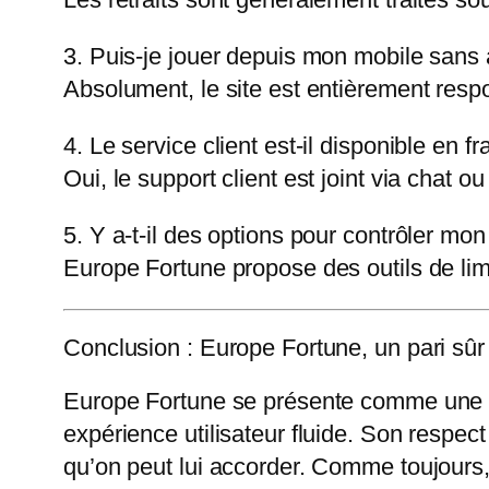
3. Puis-je jouer depuis mon mobile sans 
Absolument, le site est entièrement respo
4. Le service client est-il disponible en fr
Oui, le support client est joint via chat 
5. Y a-t-il des options pour contrôler mon
Europe Fortune propose des outils de lim
Conclusion : Europe Fortune, un pari sûr
Europe Fortune se présente comme une pla
expérience utilisateur fluide. Son respec
qu’on peut lui accorder. Comme toujours, 