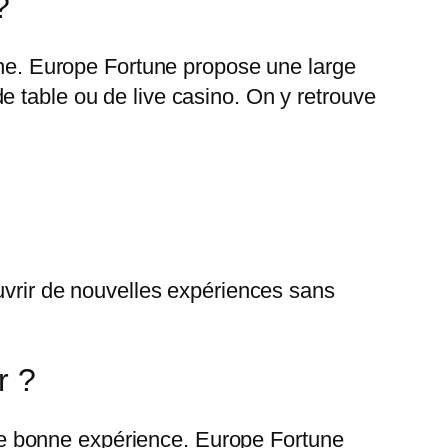
?
igne. Europe Fortune propose une large
 table ou de live casino. On y retrouve
ouvrir de nouvelles expériences sans
r ?
 une bonne expérience. Europe Fortune