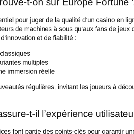
trouve-t-on sur Europe Fortune 
ntiel pour juger de la qualité d’un casino en l
teurs de machines à sous qu’aux fans de jeux de
’innovation et de fiabilité :
classiques
riantes multiples
ne immersion réelle
uveautés régulières, invitant les joueurs à déc
re-t-il l’expérience utilisateu
rvices font partie des points-clés pour garantir