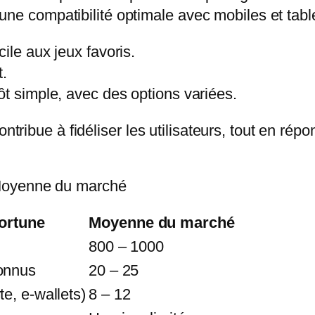
t une compatibilité optimale avec mobiles et table
ile aux jeux favoris.
.
ôt simple, avec des options variées.
ontribue à fidéliser les utilisateurs, tout en ré
 Moyenne du marché
ortune
Moyenne du marché
800 – 1000
onnus
20 – 25
te, e-wallets)
8 – 12