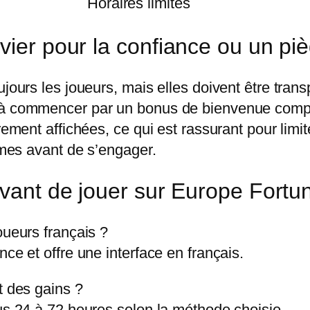
Horaires limités
vier pour la confiance ou un pi
ujours les joueurs, mais elles doivent être tran
 à commencer par un bonus de bienvenue compéti
irement affichées, ce qui est rassurant pour limi
ermes avant de s’engager.
avant de jouer sur Europe Fortu
oueurs français ?
ce et offre une interface en français.
t des gains ?
ous 24 à 72 heures selon la méthode choisie.