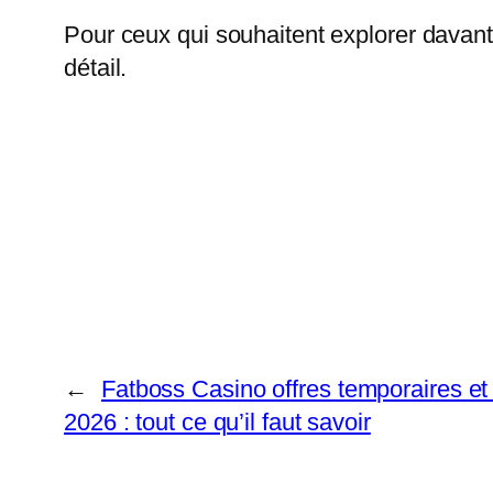
Pour ceux qui souhaitent explorer davan
détail.
←
Fatboss Casino offres temporaires et
2026 : tout ce qu’il faut savoir