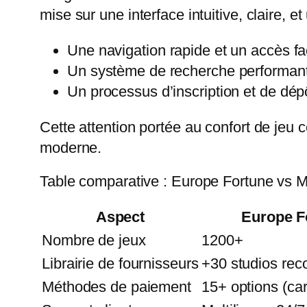
mise sur une interface intuitive, claire, e
Une navigation rapide et un accès fac
Un système de recherche performant
Un processus d’inscription et de dép
Cette attention portée au confort de jeu c
moderne.
Table comparative : Europe Fortune vs
Aspect
Europe F
Nombre de jeux
1200+
Librairie de fournisseurs
+30 studios rec
Méthodes de paiement
15+ options (car