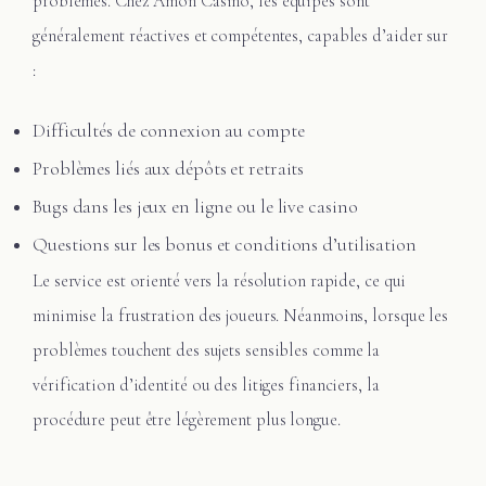
problèmes. Chez Amon Casino, les équipes sont
généralement réactives et compétentes, capables d’aider sur
:
Difficultés de connexion au compte
Problèmes liés aux dépôts et retraits
Bugs dans les jeux en ligne ou le live casino
Questions sur les bonus et conditions d’utilisation
Le service est orienté vers la résolution rapide, ce qui
minimise la frustration des joueurs. Néanmoins, lorsque les
problèmes touchent des sujets sensibles comme la
vérification d’identité ou des litiges financiers, la
procédure peut être légèrement plus longue.