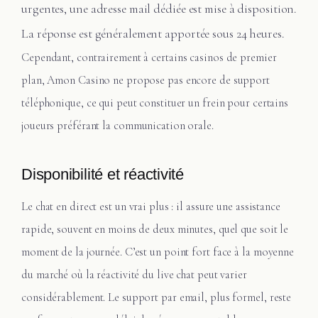
urgentes, une adresse mail dédiée est mise à disposition.
La réponse est généralement apportée sous 24 heures.
Cependant, contrairement à certains casinos de premier
plan, Amon Casino ne propose pas encore de support
téléphonique, ce qui peut constituer un frein pour certains
joueurs préférant la communication orale.
Disponibilité et réactivité
Le chat en direct est un vrai plus : il assure une assistance
rapide, souvent en moins de deux minutes, quel que soit le
moment de la journée. C’est un point fort face à la moyenne
du marché où la réactivité du live chat peut varier
considérablement. Le support par email, plus formel, reste