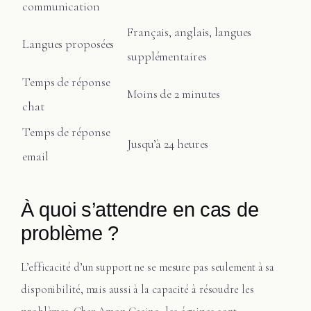
communication
Français, anglais, langues
Langues proposées
supplémentaires
Temps de réponse
Moins de 2 minutes
chat
Temps de réponse
Jusqu’à 24 heures
email
À quoi s’attendre en cas de
problème ?
L’efficacité d’un support ne se mesure pas seulement à sa
disponibilité, mais aussi à la capacité à résoudre les