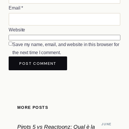
Email
*
Website
Save my name, email, and website in this browser for
the next time I comment.
MORE POSTS
JUNE
Pirots 5 vs Reactoonz: Qual è la